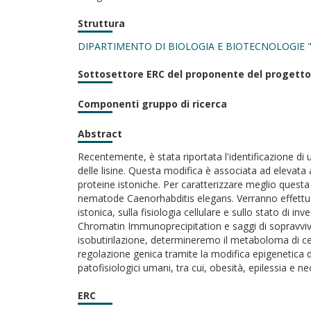
Struttura
DIPARTIMENTO DI BIOLOGIA E BIOTECNOLOGIE 
Sottosettore ERC del proponente del progetto
Componenti gruppo di ricerca
Abstract
Recentemente, è stata riportata l'identificazione di u
delle lisine. Questa modifica è associata ad elevat
proteine istoniche. Per caratterizzare meglio questa
nematode Caenorhabditis elegans. Verranno effettuati
istonica, sulla fisiologia cellulare e sullo stato di 
Chromatin Immunoprecipitation e saggi di sopravvivenz
isobutirilazione, determineremo il metaboloma di cell
regolazione genica tramite la modifica epigenetica de
patofisiologici umani, tra cui, obesità, epilessia e ne
ERC