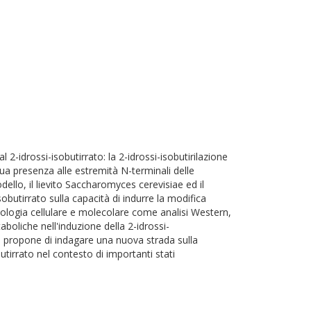
 2-idrossi-isobutirrato: la 2-idrossi-isobutirilazione
ua presenza alle estremità N-terminali delle
llo, il lievito Saccharomyces cerevisiae ed il
butirrato sulla capacità di indurre la modifica
 biologia cellulare e molecolare come analisi Western,
boliche nell'induzione della 2-idrossi-
 si propone di indagare una nuova strada sulla
utirrato nel contesto di importanti stati