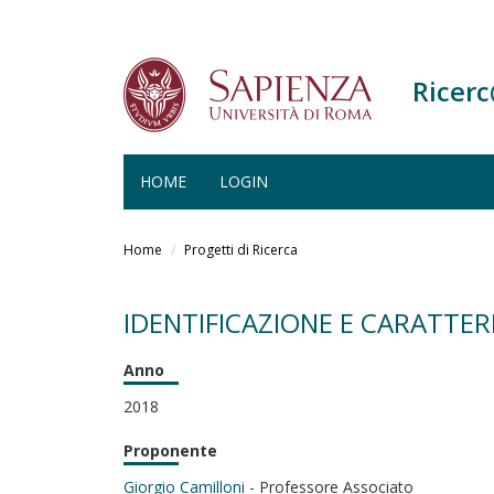
Ricer
HOME
LOGIN
Salta
al
Home
Progetti di Ricerca
contenuto
principale
IDENTIFICAZIONE E CARATTER
Anno
2018
Proponente
Giorgio Camilloni
- Professore Associato