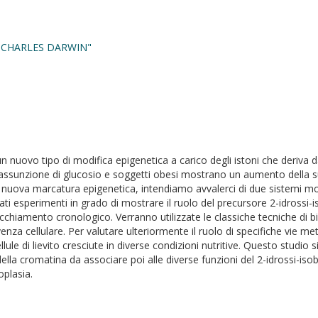
"CHARLES DARWIN"
n nuovo tipo di modifica epigenetica a carico degli istoni che deriva dal
a assunzione di glucosio e soggetti obesi mostrano un aumento della s
 nuova marcatura epigenetica, intendiamo avvalerci di due sistemi mode
 esperimenti in grado di mostrare il ruolo del precursore 2-idrossi-iso
invecchiamento cronologico. Verranno utilizzate le classiche tecniche di
a cellulare. Per valutare ulteriormente il ruolo di specifiche vie meta
ule di lievito cresciute in diverse condizioni nutritive. Questo studio
lla cromatina da associare poi alle diverse funzioni del 2-idrossi-isob
oplasia.