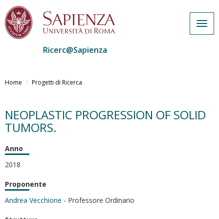
Togg
navig
Ricerc@Sapienza
Salta
al
Home
Progetti di Ricerca
contenuto
principale
NEOPLASTIC PROGRESSION OF SOLID
TUMORS.
Anno
2018
Proponente
Andrea Vecchione
- Professore Ordinario