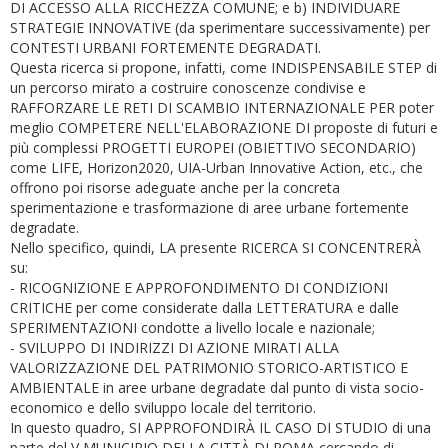
DI ACCESSO ALLA RICCHEZZA COMUNE; e b) INDIVIDUARE
STRATEGIE INNOVATIVE (da sperimentare successivamente) per
CONTESTI URBANI FORTEMENTE DEGRADATI.
Questa ricerca si propone, infatti, come INDISPENSABILE STEP di
un percorso mirato a costruire conoscenze condivise e
RAFFORZARE LE RETI DI SCAMBIO INTERNAZIONALE PER poter
meglio COMPETERE NELL'ELABORAZIONE DI proposte di futuri e
più complessi PROGETTI EUROPEI (OBIETTIVO SECONDARIO)
come LIFE, Horizon2020, UIA-Urban Innovative Action, etc., che
offrono poi risorse adeguate anche per la concreta
sperimentazione e trasformazione di aree urbane fortemente
degradate.
Nello specifico, quindi, LA presente RICERCA SI CONCENTRERÀ
su:
- RICOGNIZIONE E APPROFONDIMENTO DI CONDIZIONI
CRITICHE per come considerate dalla LETTERATURA e dalle
SPERIMENTAZIONI condotte a livello locale e nazionale;
- SVILUPPO DI INDIRIZZI DI AZIONE MIRATI ALLA
VALORIZZAZIONE DEL PATRIMONIO STORICO-ARTISTICO E
AMBIENTALE in aree urbane degradate dal punto di vista socio-
economico e dello sviluppo locale del territorio.
In questo quadro, SI APPROFONDIRÀ IL CASO DI STUDIO di una
parte del V MUNICIPIO DELLA CITTÀ DI ROMA cercando di