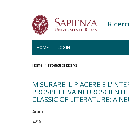
Ricer
HOME
LOGIN
Salta
al
Home
Progetti di Ricerca
contenuto
principale
MISURARE IL PIACERE E L'INT
PROSPETTIVA NEUROSCIENTIFI
CLASSIC OF LITERATURE: A N
Anno
2019