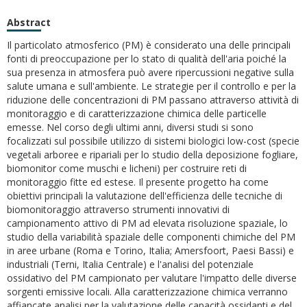
Abstract
Il particolato atmosferico (PM) è considerato una delle principali
fonti di preoccupazione per lo stato di qualità dell'aria poiché la
sua presenza in atmosfera può avere ripercussioni negative sulla
salute umana e sull'ambiente. Le strategie per il controllo e per la
riduzione delle concentrazioni di PM passano attraverso attività di
monitoraggio e di caratterizzazione chimica delle particelle
emesse. Nel corso degli ultimi anni, diversi studi si sono
focalizzati sul possibile utilizzo di sistemi biologici low-cost (specie
vegetali arboree e ripariali per lo studio della deposizione fogliare,
biomonitor come muschi e licheni) per costruire reti di
monitoraggio fitte ed estese. Il presente progetto ha come
obiettivi principali la valutazione dell'efficienza delle tecniche di
biomonitoraggio attraverso strumenti innovativi di
campionamento attivo di PM ad elevata risoluzione spaziale, lo
studio della variabilità spaziale delle componenti chimiche del PM
in aree urbane (Roma e Torino, Italia; Amersfoort, Paesi Bassi) e
industriali (Terni, Italia Centrale) e l'analisi del potenziale
ossidativo del PM campionato per valutare l'impatto delle diverse
sorgenti emissive locali. Alla caratterizzazione chimica verranno
affiancate analisi per la valutazione delle capacità ossidanti e del