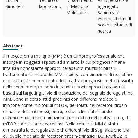
Lucilla
Tecnico di
Dipartimento
Altro personale
Simonelli
laboratorio
di Medicina
aggregato
Molecolare
Sapienza o
esterni, titolari di
borse di studio di
ricerca
Abstract
Il mesotelioma maligno (MM) è un tumore professionale che
insorge in soggetti esposti ad amianto la cui prognosi rimane
infausta nonostante approcci terapeutici multidisciplinari. Il
trattamento standard del MM impiega combinazioni di cisplatino
e antifolati. Tenendo conto della cattiva prognosi e della tossicità
della chemioterapia, sono in studio nuovi approcci terapeutici
basati sul targeting di vie di trasduzione del segnale deregolati nel
MM. Sono in corso studi preclinici con differenti molecole
inibitorie come inibitori di mTOR, dei folati, dei recettori tirosin-
chinasi e delle cicloossigenasi, e studi clinici utilizzando
chemioterapia in combinazione con inibitori del proteasoma, di
mTOR e dell'istone deacetilasi. Nelle cellule di MM è stata
dimostrata la deregolazione di differenti vie di segnalazione, tra
cui quelle mediate da recettori tirosin-chinasici (EGFR/ErbB2) e