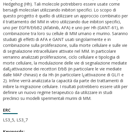
Hedgehog (Hh). Tali molecole potrebbero essere usate come
bersagli molecolari utilizzando inibitori specifici. Lo scopo di
questo progetto è quello di utilizzare un approccio combinato per
il trattamento del MM in vitro utilizzando due inibitori specifici,
uno per EGFR/ErbB2 (Afatinib, AFA) e uno per Hh (GANT-61), in
combinazione tra loro su cellule di MM umano e murino. Saranno
studiati gli effetti di AFA e GANT usati singolarmente e in
combinazione sulla proliferazione, sulla morte cellulare e sulle vie
di segnalazione intracellulare attivate nel MM. In particolare
verranno analizzati proliferazione, ciclo cellulare e tipologia di
morte cellulare, la modulazione delle vie di segnalazione mediate
dall¿attivazione dei recettori ErbB (in particolare le vie mediate
dalle MAP chinasi) e da Hh (in particolare l¿attivazione di GLI1 e
2). Infine verrà analizzata la capacità da parte dei trattamenti di
inibire la migrazione cellulare. I risultati potrebbero essere utili per
definire un nuovo regime terapeutico da utilizzare in studi
preclinici su modelli sperimentali murini di MM.
ERC
LS3_5, LS3_7
Keywords: