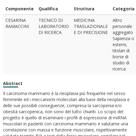
Componente
Qualifica
Struttura
Categoria
CESARINA
TECNICO DI
MEDICINA
Altro
RAMACCINI
LABORATORIO
TRASLAZIONALE
personale
DI RICERCA
E DI PRECISIONE
aggregato
Sapienza o
esterni,
titolari di
borse di
studio di
ricerca
Abstract
Il carcinoma mammario è la neoplasia più frequente nel sesso
femminile ed i meccanismi molecolari alla base della neoplasia e
delle sue possibili conseguenze, compresa la sarcopenia e/o
obesità sarcopenica, non sono del tutto chiariti. Lo scopo del
progetto è quello di esaminare i profili di espressione di miRNA
muscolari in pazienti con carcinoma mammario e valutarne una
correlazione con massa e funzione muscolare, rispettivamente
valutate tramite BIA e test della forza muscolare; correlare tali