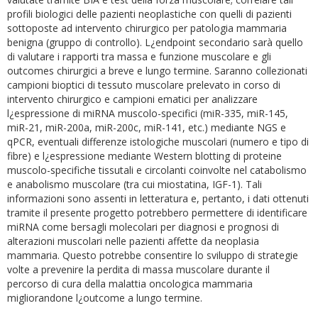
profili biologici delle pazienti neoplastiche con quelli di pazienti
sottoposte ad intervento chirurgico per patologia mammaria
benigna (gruppo di controllo). L¿endpoint secondario sarà quello
di valutare i rapporti tra massa e funzione muscolare e gli
outcomes chirurgici a breve e lungo termine. Saranno collezionati
campioni bioptici di tessuto muscolare prelevato in corso di
intervento chirurgico e campioni ematici per analizzare
l¿espressione di miRNA muscolo-specifici (miR-335, miR-145,
miR-21, miR-200a, miR-200c, miR-141, etc.) mediante NGS e
qPCR, eventuali differenze istologiche muscolari (numero e tipo di
fibre) e l¿espressione mediante Western blotting di proteine
muscolo-specifiche tissutali e circolanti coinvolte nel catabolismo
e anabolismo muscolare (tra cui miostatina, IGF-1). Tali
informazioni sono assenti in letteratura e, pertanto, i dati ottenuti
tramite il presente progetto potrebbero permettere di identificare
miRNA come bersagli molecolari per diagnosi e prognosi di
alterazioni muscolari nelle pazienti affette da neoplasia
mammaria. Questo potrebbe consentire lo sviluppo di strategie
volte a prevenire la perdita di massa muscolare durante il
percorso di cura della malattia oncologica mammaria
migliorandone l¿outcome a lungo termine.