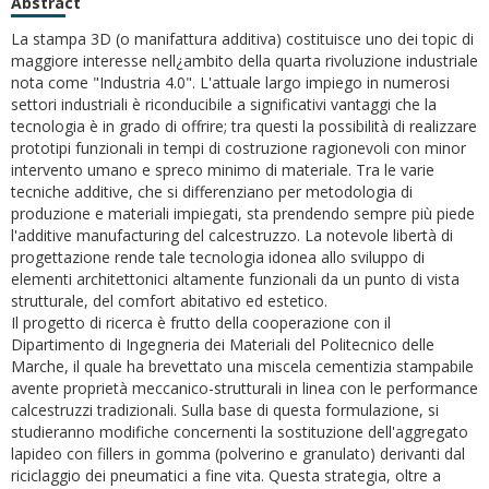
Abstract
La stampa 3D (o manifattura additiva) costituisce uno dei topic di
maggiore interesse nell¿ambito della quarta rivoluzione industriale
nota come "Industria 4.0". L'attuale largo impiego in numerosi
settori industriali è riconducibile a significativi vantaggi che la
tecnologia è in grado di offrire; tra questi la possibilità di realizzare
prototipi funzionali in tempi di costruzione ragionevoli con minor
intervento umano e spreco minimo di materiale. Tra le varie
tecniche additive, che si differenziano per metodologia di
produzione e materiali impiegati, sta prendendo sempre più piede
l'additive manufacturing del calcestruzzo. La notevole libertà di
progettazione rende tale tecnologia idonea allo sviluppo di
elementi architettonici altamente funzionali da un punto di vista
strutturale, del comfort abitativo ed estetico.
Il progetto di ricerca è frutto della cooperazione con il
Dipartimento di Ingegneria dei Materiali del Politecnico delle
Marche, il quale ha brevettato una miscela cementizia stampabile
avente proprietà meccanico-strutturali in linea con le performance
calcestruzzi tradizionali. Sulla base di questa formulazione, si
studieranno modifiche concernenti la sostituzione dell'aggregato
lapideo con fillers in gomma (polverino e granulato) derivanti dal
riciclaggio dei pneumatici a fine vita. Questa strategia, oltre a