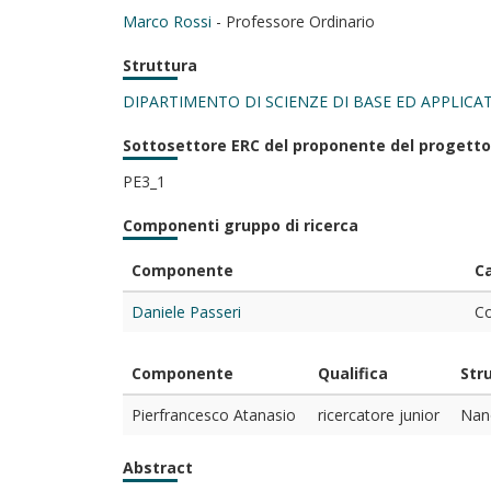
Marco Rossi
- Professore Ordinario
Struttura
DIPARTIMENTO DI SCIENZE DI BASE ED APPLICAT
Sottosettore ERC del proponente del progetto
PE3_1
Componenti gruppo di ricerca
Componente
C
Daniele Passeri
Co
Componente
Qualifica
Str
Pierfrancesco Atanasio
ricercatore junior
Nano
Abstract