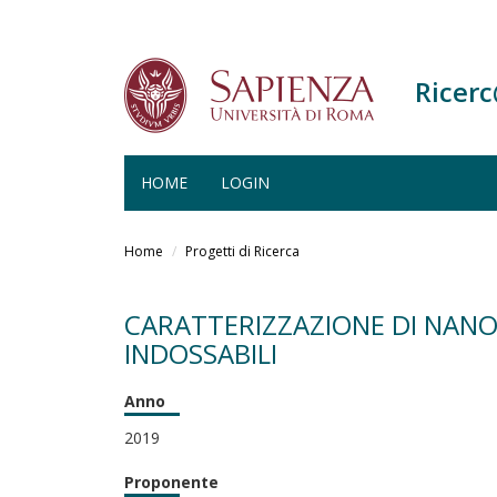
Ricer
HOME
LOGIN
Salta
al
Home
Progetti di Ricerca
contenuto
principale
CARATTERIZZAZIONE DI NANOM
INDOSSABILI
Anno
2019
Proponente