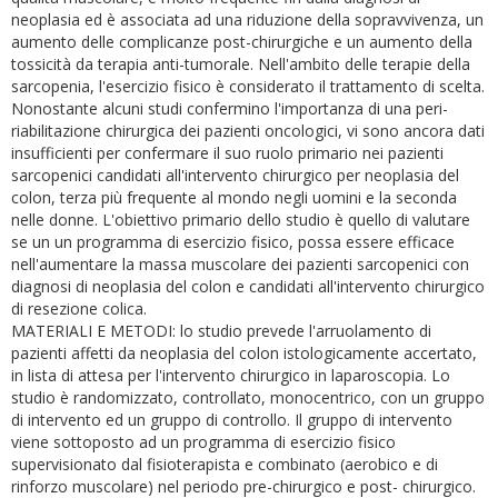
neoplasia ed è associata ad una riduzione della sopravvivenza, un
aumento delle complicanze post-chirurgiche e un aumento della
tossicità da terapia anti-tumorale. Nell'ambito delle terapie della
sarcopenia, l'esercizio fisico è considerato il trattamento di scelta.
Nonostante alcuni studi confermino l'importanza di una peri-
riabilitazione chirurgica dei pazienti oncologici, vi sono ancora dati
insufficienti per confermare il suo ruolo primario nei pazienti
sarcopenici candidati all'intervento chirurgico per neoplasia del
colon, terza più frequente al mondo negli uomini e la seconda
nelle donne. L'obiettivo primario dello studio è quello di valutare
se un un programma di esercizio fisico, possa essere efficace
nell'aumentare la massa muscolare dei pazienti sarcopenici con
diagnosi di neoplasia del colon e candidati all'intervento chirurgico
di resezione colica.
MATERIALI E METODI: lo studio prevede l'arruolamento di
pazienti affetti da neoplasia del colon istologicamente accertato,
in lista di attesa per l'intervento chirurgico in laparoscopia. Lo
studio è randomizzato, controllato, monocentrico, con un gruppo
di intervento ed un gruppo di controllo. Il gruppo di intervento
viene sottoposto ad un programma di esercizio fisico
supervisionato dal fisioterapista e combinato (aerobico e di
rinforzo muscolare) nel periodo pre-chirurgico e post- chirurgico.