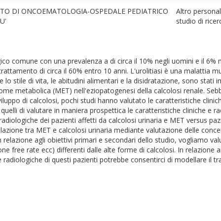
TO DI ONCOEMATOLOGIA-OSPEDALE PEDIATRICO
Altro personal
U'
studio di ricer
gico comune con una prevalenza a di circa il 10% negli uomini e il 6% 
trattamento di circa il 60% entro 10 anni. L'urolitiasi è una malattia m
lo stile di vita, le abitudini alimentari e la disidratazione, sono stati im
drome metabolica (MET) nell'eziopatogenesi della calcolosi renale. Se
iluppo di calcolosi, pochi studi hanno valutato le caratteristiche clini
elli di valutare in maniera prospettica le caratteristiche cliniche e rad
e radiologiche dei pazienti affetti da calcolosi urinaria e MET versus
azione tra MET e calcolosi urinaria mediante valutazione delle concent
relazione agli obiettivi primari e secondari dello studio, vogliamo val
one free rate ecc) differenti dalle alte forme di calcolosi. In relazione 
 e radiologiche di questi pazienti potrebbe consentirci di modellare il 