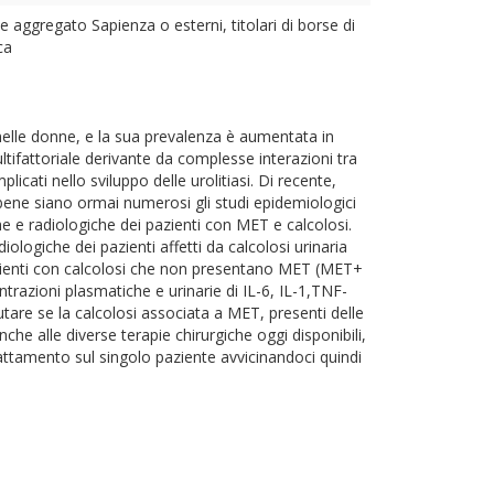
e aggregato Sapienza o esterni, titolari di borse di
ca
nelle donne, e la sua prevalenza è aumentata in
ultifattoriale derivante da complesse interazioni tra
plicati nello sviluppo delle urolitiasi. Di recente,
bbene siano ormai numerosi gli studi epidemiologici
che e radiologiche dei pazienti con MET e calcolosi.
iologiche dei pazienti affetti da calcolosi urinaria
 pazienti con calcolosi che non presentano MET (MET+
razioni plasmatiche e urinarie di IL-6, IL-1,TNF-
utare se la calcolosi associata a MET, presenti delle
anche alle diverse terapie chirurgiche oggi disponibili,
trattamento sul singolo paziente avvicinandoci quindi