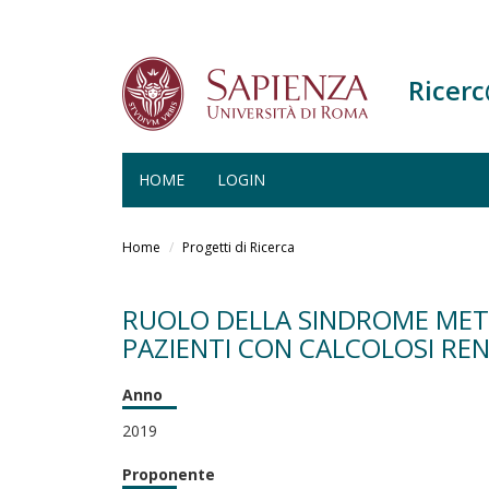
Ricer
HOME
LOGIN
Salta
al
Home
Progetti di Ricerca
contenuto
principale
RUOLO DELLA SINDROME META
PAZIENTI CON CALCOLOSI REN
Anno
2019
Proponente