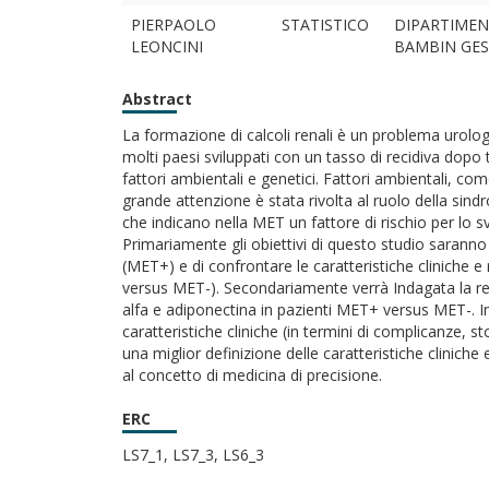
PIERPAOLO
STATISTICO
DIPARTIMEN
LEONCINI
BAMBIN GES
Abstract
La formazione di calcoli renali è un problema urolo
molti paesi sviluppati con un tasso di recidiva dopo 
fattori ambientali e genetici. Fattori ambientali, come 
grande attenzione è stata rivolta al ruolo della sin
che indicano nella MET un fattore di rischio per lo sv
Primariamente gli obiettivi di questo studio saranno qu
(MET+) e di confrontare le caratteristiche cliniche 
versus MET-). Secondariamente verrà Indagata la rel
alfa e adiponectina in pazienti MET+ versus MET-. In 
caratteristiche cliniche (in termini di complicanze, st
una miglior definizione delle caratteristiche cliniche
al concetto di medicina di precisione.
ERC
LS7_1, LS7_3, LS6_3