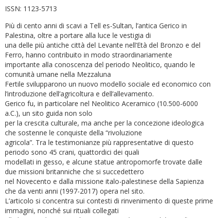
ISSN:
1123-5713
Più di cento anni di scavi a Tell es-Sultan, l’antica Gerico in
Palestina, oltre a portare alla luce le vestigia di
una delle più antiche città del Levante nell’Età del Bronzo e del
Ferro, hanno contribuito in modo straordinariamente
importante alla conoscenza del periodo Neolitico, quando le
comunità umane nella Mezzaluna
Fertile svilupparono un nuovo modello sociale ed economico con
l’introduzione dell’agricoltura e dell’allevamento.
Gerico fu, in particolare nel Neolitico Aceramico (10.500-6000
a.C.), un sito guida non solo
per la crescita culturale, ma anche per la concezione ideologica
che sostenne le conquiste della “rivoluzione
agricola”. Tra le testimonianze più rappresentative di questo
periodo sono 45 crani, quattordici dei quali
modellati in gesso, e alcune statue antropomorfe trovate dalle
due missioni britanniche che si succedettero
nel Novecento e dalla missione italo-palestinese della Sapienza
che da venti anni (1997-2017) opera nel sito.
L’articolo si concentra sui contesti di rinvenimento di queste prime
immagini, nonché sui rituali collegati