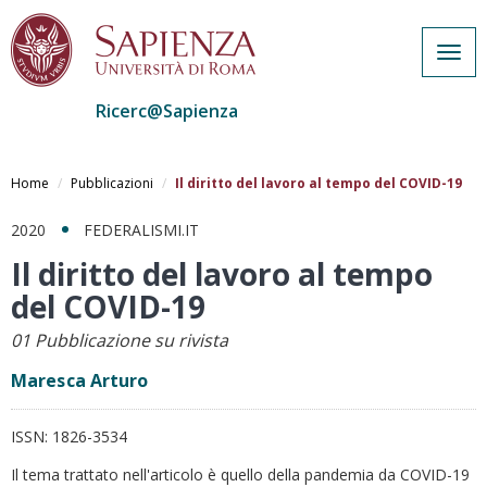
Togg
navig
Ricerc@Sapienza
Salta
al
Home
Pubblicazioni
Il diritto del lavoro al tempo del COVID-19
contenuto
principale
2020
FEDERALISMI.IT
Il diritto del lavoro al tempo
del COVID-19
01 Pubblicazione su rivista
Maresca Arturo
ISSN:
1826-3534
Il tema trattato nell'articolo è quello della pandemia da COVID-19