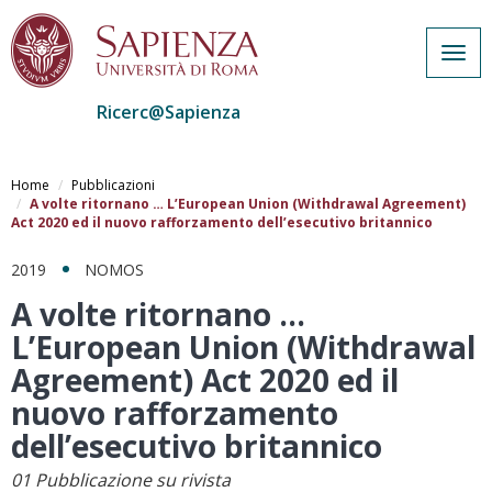
Togg
navig
Ricerc@Sapienza
Salta
al
Home
Pubblicazioni
contenuto
A volte ritornano … L’European Union (Withdrawal Agreement)
Act 2020 ed il nuovo rafforzamento dell’esecutivo britannico
principale
2019
NOMOS
A volte ritornano …
L’European Union (Withdrawal
Agreement) Act 2020 ed il
nuovo rafforzamento
dell’esecutivo britannico
01 Pubblicazione su rivista