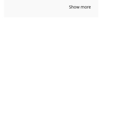
europeo
filter
Show more