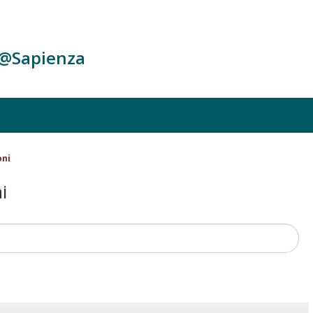
c@Sapienza
oni
i