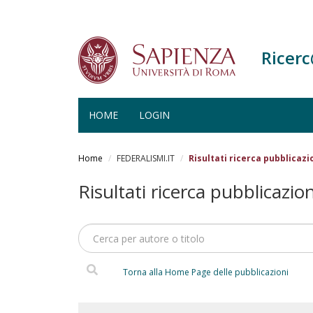
Ricer
HOME
LOGIN
Salta
al
Home
FEDERALISMI.IT
Risultati ricerca pubblicazi
contenuto
principale
Risultati ricerca pubblicazion
Torna alla Home Page delle pubblicazioni