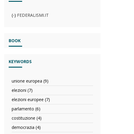
di
convegno
filter
(-)
Remove
FEDERALISMI.IT
FEDERALISMI.IT
filter
BOOK
KEYWORDS
unione europea (9)
Apply
unione
elezioni (7)
Apply
europea
elezioni
filter
elezioni europee (7)
Apply
filter
elezioni
parlamento (6)
Apply
europee
parlamento
filter
costituzione (4)
Apply
filter
costituzione
democrazia (4)
Apply
filter
democrazia