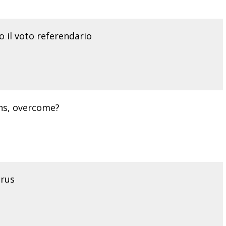
po il voto referendario
ans, overcome?
irus