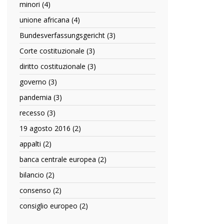
minori (4)
Apply
filter
minori
unione africana (4)
Apply
filter
unione
Bundesverfassungsgericht (3)
Apply
africana
Bundesverfassungsgericht
filter
Corte costituzionale (3)
Apply
filter
Corte
diritto costituzionale (3)
Apply
costituzionale
diritto
filter
governo (3)
Apply
costituzionale
governo
filter
pandemia (3)
Apply
filter
pandemia
recesso (3)
Apply
filter
recesso
19 agosto 2016 (2)
Apply
filter
19
appalti (2)
Apply
agosto
appalti
2016
banca centrale europea (2)
Apply
filter
filter
banca
bilancio (2)
Apply
centrale
bilancio
europea
consenso (2)
Apply
filter
filter
consenso
consiglio europeo (2)
Apply
filter
consiglio