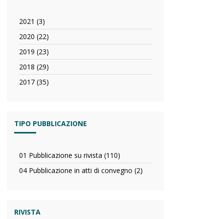
2021 (3)
Apply
2021
2020 (22)
Apply
filter
2020
2019 (23)
Apply
filter
2019
2018 (29)
Apply
filter
2018
2017 (35)
Apply
filter
2017
filter
TIPO PUBBLICAZIONE
01 Pubblicazione su rivista (110)
Apply
01
04 Pubblicazione in atti di convegno (2)
Apply
Pubblicazione
04
su
Pubblicazione
rivista
in
filter
atti
RIVISTA