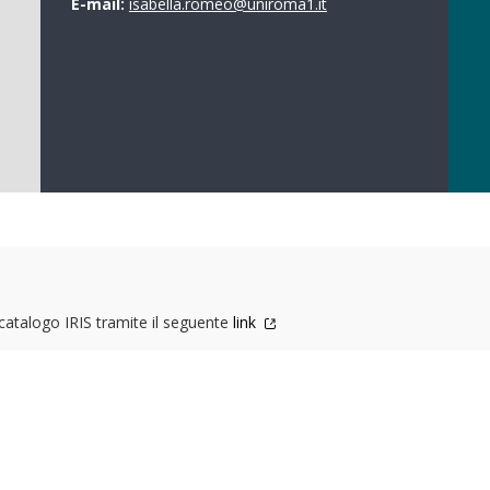
E-mail:
isabella.romeo@uniroma1.it
l catalogo IRIS tramite il seguente
link