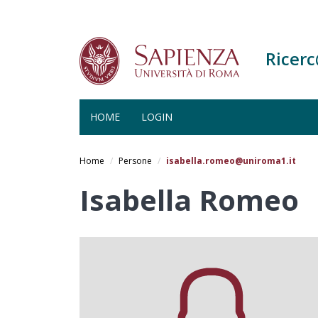
Ricer
HOME
LOGIN
Salta
al
Home
Persone
isabella.romeo@uniroma1.it
contenuto
principale
Isabella Romeo