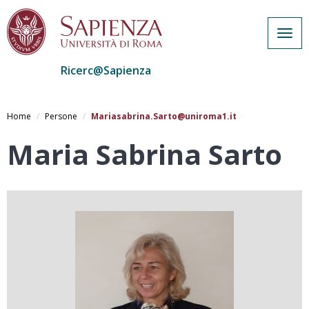
Togg
navig
Ricerc@Sapienza
Salta
al
Home
Persone
Mariasabrina.Sarto@uniroma1.it
contenuto
principale
Maria Sabrina Sarto