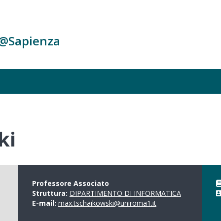
c@Sapienza
ki
Professore Associato
Struttura:
DIPARTIMENTO DI INFORMATICA
E-mail:
max.tschaikowski@uniroma1.it