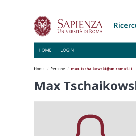
Ricer
HOME
LOGIN
Salta
al
Home
Persone
max.tschaikowski@uniroma1.it
contenuto
principale
Max Tschaikows