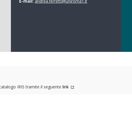
E-mail:
andrea.ferretti@uniroma1.it
 catalogo IRIS tramite il seguente
link