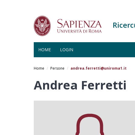
Ricer
HOME
LOGIN
Salta
al
Home
Persone
andrea.ferretti@uniroma1.it
contenuto
principale
Andrea Ferretti