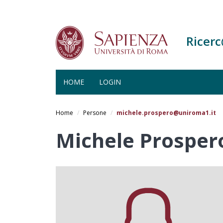
Ricer
HOME
LOGIN
Salta
al
Home
Persone
michele.prospero@uniroma1.it
contenuto
principale
Michele Prosper