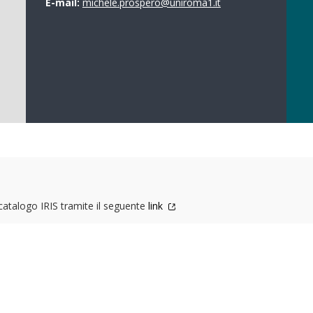
E-mail:
michele.prospero@uniroma1.it
 catalogo IRIS tramite il seguente
link