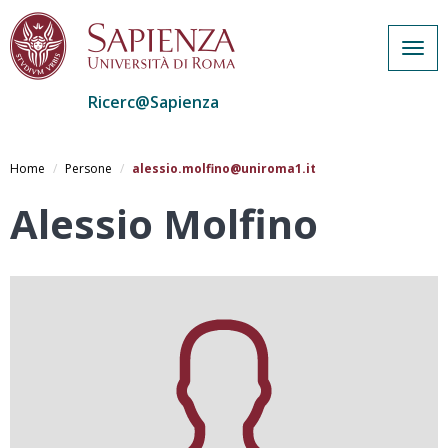
Togg
navig
Ricerc@Sapienza
Salta
al
Home
Persone
alessio.molfino@uniroma1.it
contenuto
principale
Alessio Molfino