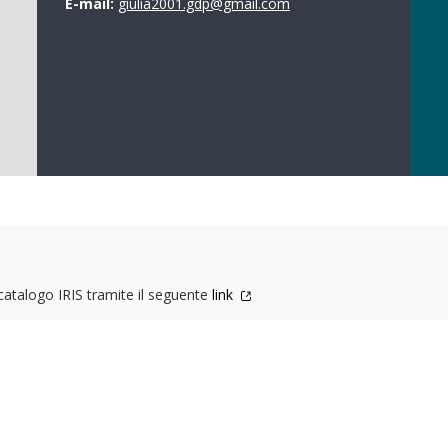
E-mail:
giulia2001.gdp@gmail.com
 catalogo IRIS tramite il seguente
link