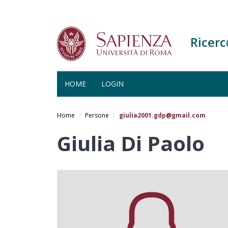
Ricer
HOME
LOGIN
Salta
al
Home
Persone
giulia2001.gdp@gmail.com
contenuto
principale
Giulia Di Paolo