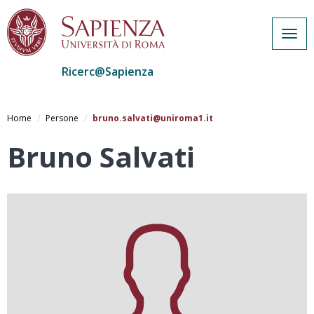
Togg
navig
Ricerc@Sapienza
Salta
al
Home
Persone
bruno.salvati@uniroma1.it
contenuto
principale
Bruno Salvati