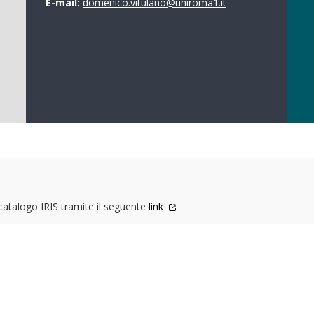
E-mail:
domenico.vitulano@uniroma1.it
 catalogo IRIS tramite il seguente
link