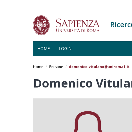
Ricer
HOME
LOGIN
Salta
al
Home
Persone
domenico.vitulano@uniroma1.it
contenuto
principale
Domenico Vitul