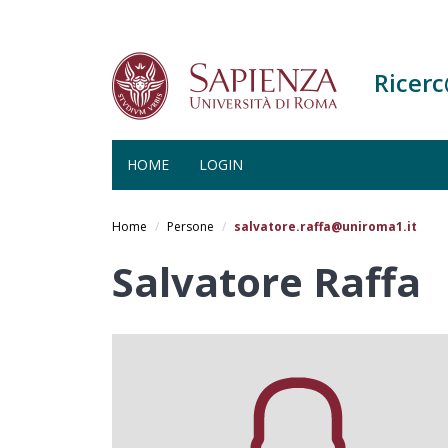
Ricer
HOME
LOGIN
Salta
al
Home
Persone
salvatore.raffa@uniroma1.it
contenuto
principale
Salvatore Raffa