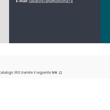
E-mail:
salvatore.raffa@uniroma1.it
 catalogo IRIS tramite il seguente
link