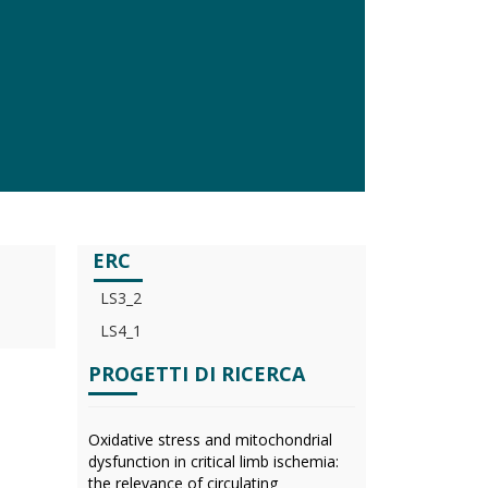
ERC
LS3_2
LS4_1
PROGETTI DI RICERCA
Oxidative stress and mitochondrial
dysfunction in critical limb ischemia:
the relevance of circulating