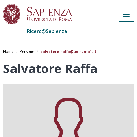
Togg
navig
Ricerc@Sapienza
Salta
al
Home
Persone
salvatore.raffa@uniroma1.it
contenuto
principale
Salvatore Raffa