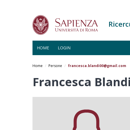
Ricer
HOME
LOGIN
Salta
al
Home
Persone
francesca.blandi00@gmail.com
contenuto
principale
Francesca Bland