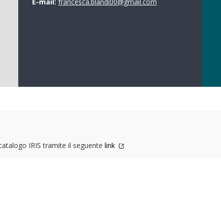
E-mail:
francesca.blandi00@gmail.com
 catalogo IRIS tramite il seguente
link