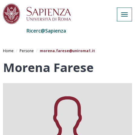
Togg
navig
Ricerc@Sapienza
Salta
al
Home
Persone
morena.farese@uniroma1.it
contenuto
principale
Morena Farese