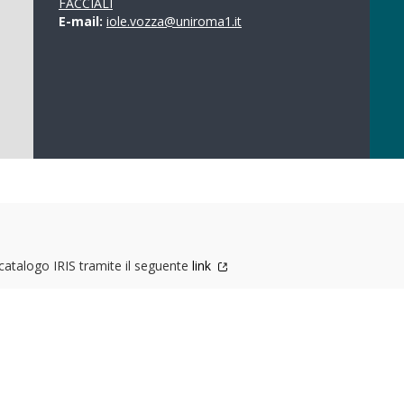
FACCIALI
E-mail:
iole.vozza@uniroma1.it
l catalogo IRIS tramite il seguente
link