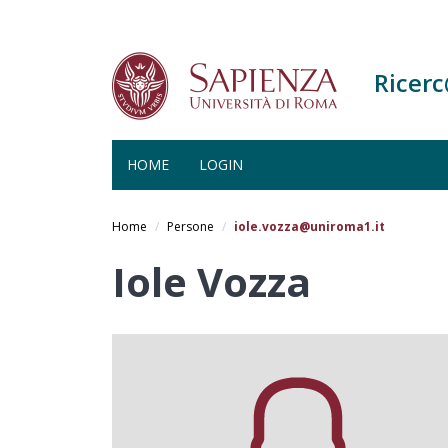
Ricer
HOME
LOGIN
Salta
al
Home
Persone
iole.vozza@uniroma1.it
contenuto
principale
Iole Vozza