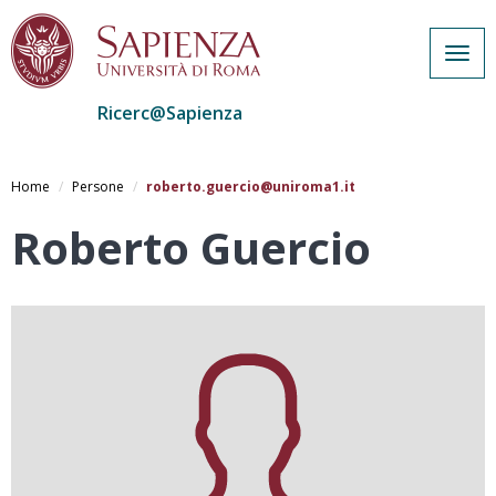
Togg
navig
Ricerc@Sapienza
Salta
al
Home
Persone
roberto.guercio@uniroma1.it
contenuto
principale
Roberto Guercio