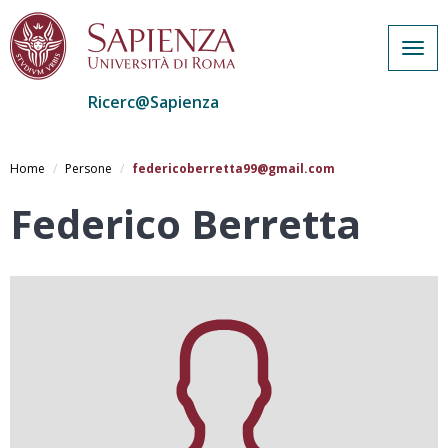
Togg
navig
Ricerc@Sapienza
Salta
al
Home
Persone
federicoberretta99@gmail.com
contenuto
principale
Federico Berretta