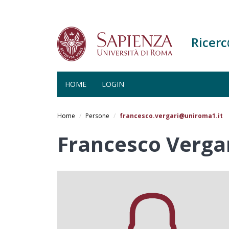
Ricer
HOME
LOGIN
Salta
al
Home
Persone
francesco.vergari@uniroma1.it
contenuto
principale
Francesco Verga