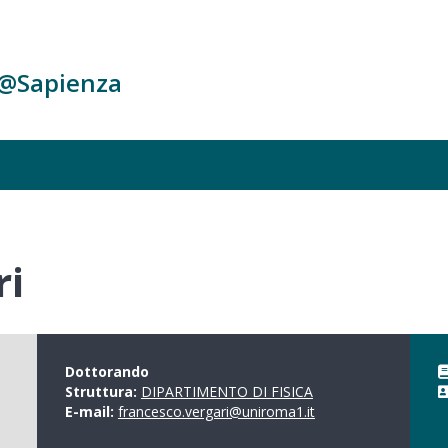
c@Sapienza
ri
Dottorando
Struttura:
DIPARTIMENTO DI FISICA
E-mail:
francesco.vergari@uniroma1.it