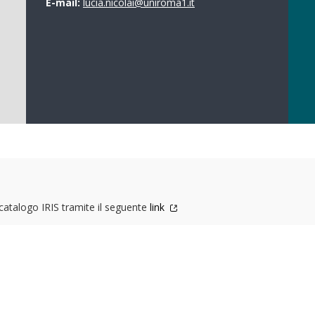
E-mail:
lucia.nicolai@uniroma1.it
l catalogo IRIS tramite il seguente
link