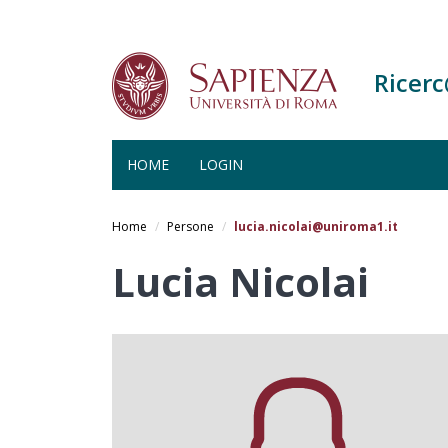
Ricer
HOME
LOGIN
Salta
al
Home
Persone
lucia.nicolai@uniroma1.it
contenuto
principale
Lucia Nicolai