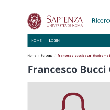
Ricer
HOME
LOGIN
Salta
al
Home
Persone
francesco.buccicasari@uniroma1
contenuto
principale
Francesco Bucci 