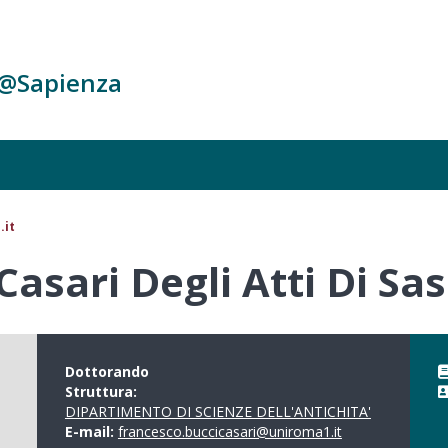
c@Sapienza
.it
Casari Degli Atti Di Sa
Dottorando
Struttura:
DIPARTIMENTO DI SCIENZE DELL'ANTICHITA'
E-mail:
francesco.buccicasari@uniroma1.it