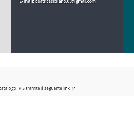
E-mail:
beatricesiciliano.03@gmail.com
 catalogo IRIS tramite il seguente
link