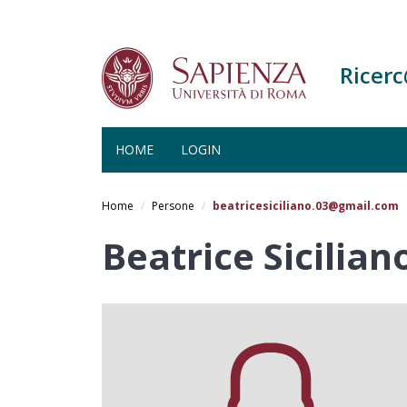
Ricer
HOME
LOGIN
Salta
al
Home
Persone
beatricesiciliano.03@gmail.com
contenuto
principale
Beatrice Sicilian