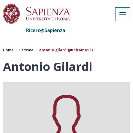
Togg
navig
Ricerc@Sapienza
Salta
al
Home
Persone
antonio.gilardi@uniroma1.it
contenuto
principale
Antonio Gilardi