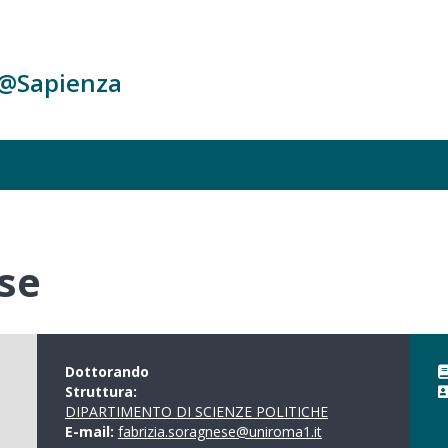
c@Sapienza
se
Dottorando
Struttura:
DIPARTIMENTO DI SCIENZE POLITICHE
E-mail:
fabrizia.soragnese@uniroma1.it