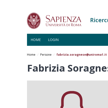
Ricer
HOME
LOGIN
Salta
al
Home
Persone
fabrizia.soragnese@uniroma1.it
contenuto
principale
Fabrizia Soragne