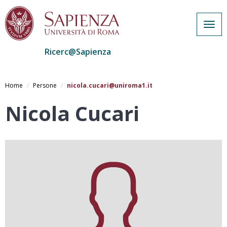
Togg
navig
Ricerc@Sapienza
Salta
al
Home
Persone
nicola.cucari@uniroma1.it
contenuto
principale
Nicola Cucari