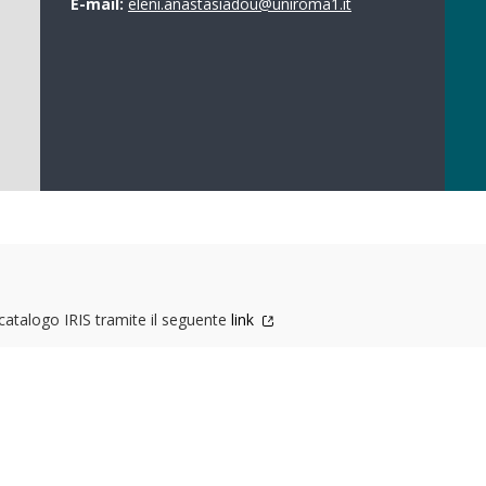
E-mail:
eleni.anastasiadou@uniroma1.it
l catalogo IRIS tramite il seguente
link