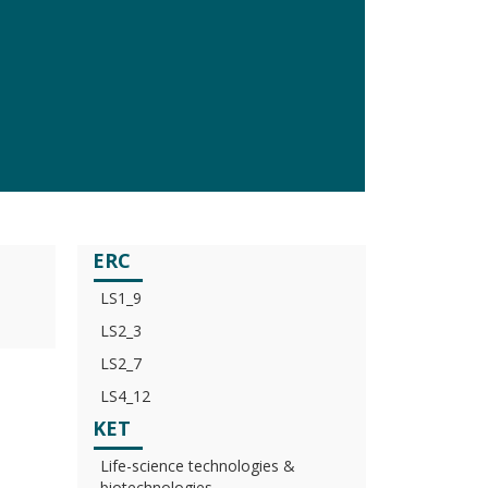
ERC
LS1_9
LS2_3
LS2_7
LS4_12
KET
Life-science technologies &
biotechnologies