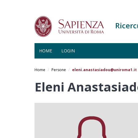
Ricer
HOME
LOGIN
Salta
al
Home
Persone
eleni.anastasiadou@uniroma1.it
contenuto
principale
Eleni Anastasia