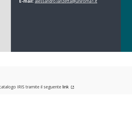
E-mail:
alessandro.lanzetta@uniroma1.it
 catalogo IRIS tramite il seguente
link