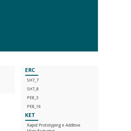
ERC
SH7_7
SH7_8
PE8_3
PE8_16
KET
Rapid Prototyping e Additive
Manufacturing