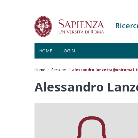
Ricer
HOME
LOGIN
Salta
al
Home
Persone
alessandro.lanzetta@uniroma1.i
contenuto
principale
Alessandro Lanz