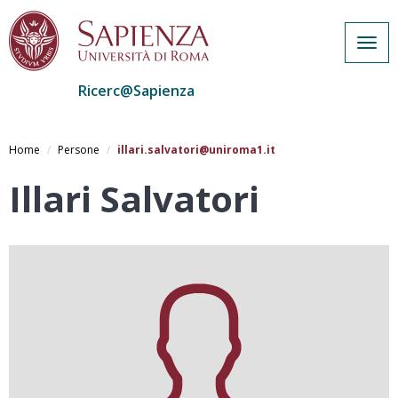
Togg
navig
Ricerc@Sapienza
Salta
al
Home
Persone
illari.salvatori@uniroma1.it
contenuto
principale
Illari Salvatori