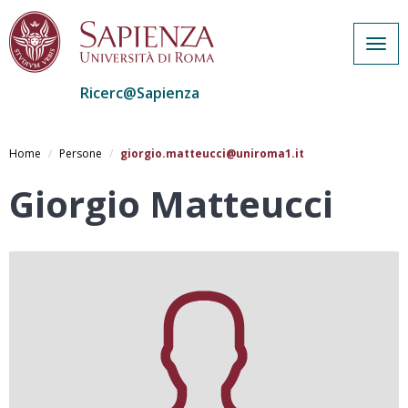
Togg
navig
Ricerc@Sapienza
Salta
al
Home
Persone
giorgio.matteucci@uniroma1.it
contenuto
principale
Giorgio Matteucci