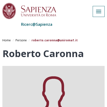
Togg
navig
Ricerc@Sapienza
Salta
al
Home
Persone
roberto.caronna@uniroma1.it
contenuto
principale
Roberto Caronna