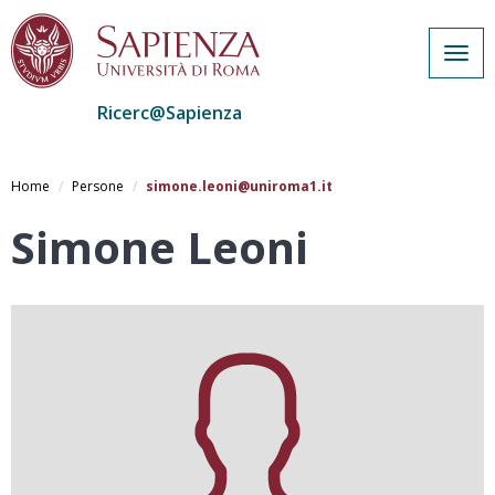
Togg
navig
Ricerc@Sapienza
Salta
al
Home
Persone
simone.leoni@uniroma1.it
contenuto
principale
Simone Leoni