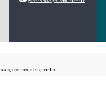
E-mail:
galardo.928025@studenti.uniroma1.it
 catalogo IRIS tramite il seguente
link