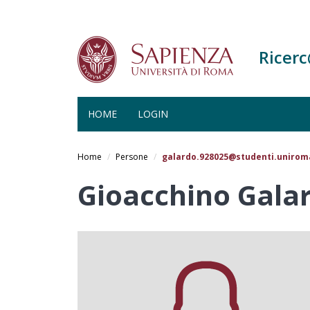
Ricer
HOME
LOGIN
Salta
al
Home
Persone
galardo.928025@studenti.uniroma
contenuto
principale
Gioacchino Gala