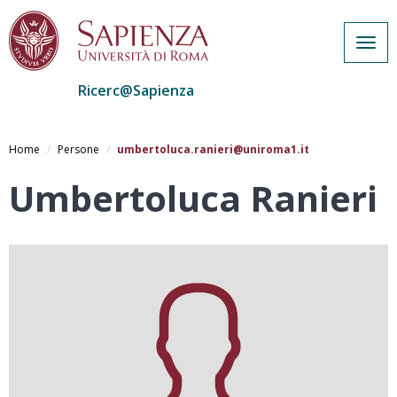
Togg
navig
Ricerc@Sapienza
Salta
al
Home
Persone
umbertoluca.ranieri@uniroma1.it
contenuto
principale
Umbertoluca Ranieri