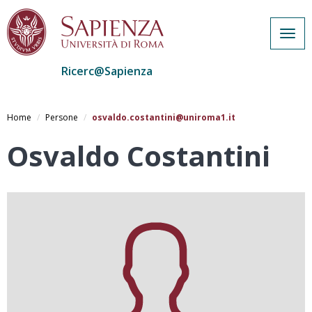
Togg
navig
Ricerc@Sapienza
Salta
al
Home
Persone
osvaldo.costantini@uniroma1.it
contenuto
principale
Osvaldo Costantini