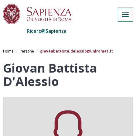
Togg
navig
Ricerc@Sapienza
Salta
al
Home
Persone
giovanbattista.dalessio@uniroma1.it
contenuto
principale
Giovan Battista
D'Alessio