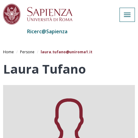
Togg
navig
Ricerc@Sapienza
Salta
al
Home
Persone
laura.tufano@uniroma1.it
contenuto
principale
Laura Tufano