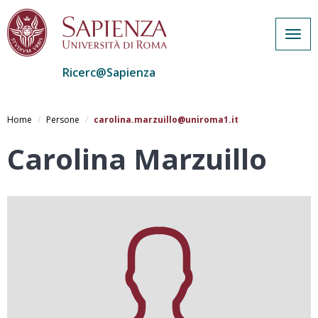
Togg
navig
Ricerc@Sapienza
Salta
al
Home
Persone
carolina.marzuillo@uniroma1.it
contenuto
principale
Carolina Marzuillo